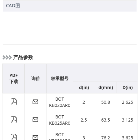
( 523.875 )
mm
CAD图
( 196.367 )
mm
( 209.067 )
mm
( 234.467 )
mm
( 259.867 )
mm
( 285.267 )
mm
( 310.667 )
mm
产品参数
( 361.467 )
mm
( 412.267 )
mm
PDF
询价
轴承型号
下载
( 463.067 )
mm
d(in)
d(mm)
D(in)
( 513.867 )
mm
BOT
2
50.8
2.625
KB020AR0
BOT
2.5
63.5
3.125
KB025AR0
BOT
3
76.2
3.625