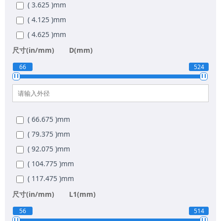
( 3.625 )
mm
( 4.125 )
mm
( 4.625 )
mm
( 4.875 )
mm
尺寸(in/mm)
D(mm)
( 5.125 )
mm
66
524
( 5.375 )
mm
( 5.625 )
mm
( 6.125 )
mm
( 66.675 )
mm
( 6.625 )
mm
( 79.375 )
mm
( 7.125 )
mm
( 92.075 )
mm
( 7.625 )
mm
( 104.775 )
mm
( 8.125 )
mm
( 117.475 )
mm
( 8.625 )
mm
( 123.825 )
mm
尺寸(in/mm)
L1(mm)
( 9.625 )
mm
( 130.175 )
mm
56
514
( 10.625 )
mm