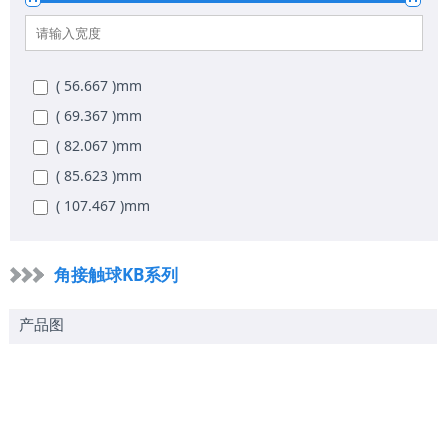
( 136.525 )
mm
( 11.625 )
mm
( 142.875 )
mm
( 12.625 )
mm
( 155.575 )
mm
( 14.625 )
mm
( 56.667 )
mm
( 168.275 )
mm
( 16.625 )
mm
( 69.367 )
mm
( 180.975 )
mm
( 18.625 )
mm
( 82.067 )
mm
( 193.675 )
mm
( 20.625 )
mm
( 85.623 )
mm
( 206.375 )
mm
( 107.467 )
mm
( 219.075 )
mm
( 113.817 )
mm
( 244.475 )
mm
( 120.167 )
mm
角接触球KB系列
( 269.875 )
mm
( 126.517 )
mm
( 295.275 )
mm
产品图
( 132.867 )
mm
( 320.675 )
mm
( 145.567 )
mm
( 371.475 )
mm
( 158.267 )
mm
( 422.275 )
mm
( 170.967 )
mm
( 473.075 )
mm
( 183.667 )
mm